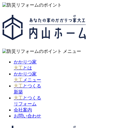
かかりつ家
大工
とは
かかりつ家
大工
メニュー
大工
とつくる
新築
大工
とつくる
リフォーム
会社案内
お問い合わせ