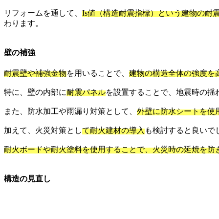
リフォームを通して、
Is値（構造耐震指標）という建物の耐
わります。
壁の補強
耐震壁や補強金物
を用いることで、
建物の構造全体の強度を
特に、壁の内部に
耐震パネル
を設置することで、地震時の揺
また、防水加工や雨漏り対策として、
外壁に防水シートを使
加えて、火災対策とし
て耐火建材の導入
も検討すると良いで
耐火ボードや耐火塗料を使用することで、火災時の延焼を防
構造の見直し